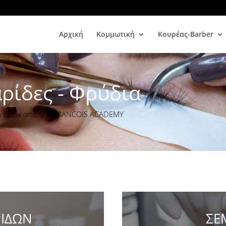
Αρχική
Κομμωτική
Κουρέας-Barber
ρίδες - Φρύδια
h & Brow από την FRANCOIS ACADEMY
ΡΙΔΩΝ
ΣΕ