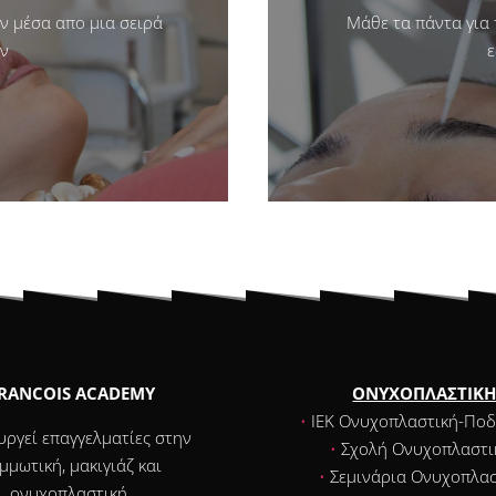
ν μέσα απο μια σειρά
Μάθε τα πάντα για
ν
RANCOIS ACADEMY
ΟΝΥΧΟΠΛΑΣΤΙΚ
•
ΙΕΚ Ονυχοπλαστική-Ποδ
υργεί επαγγελματίες στην
•
Σχολή Ονυχοπλαστι
μμωτική, μακιγιάζ και
•
Σεμινάρια Ονυχοπλασ
ονυχοπλαστική.