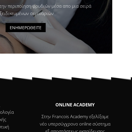
 την περιποίηση φρυδιών μέσα απο μια σειρά
εξειδικευμένων σεμιναριών
ΕΝΗΜΕΡΩΘΕΙΤΕ
Η
ONLINE ACADEMY
ολογία
Στην Francois Academy εξελίξαμε
κής
νέο υπερσύγχρονο online σύστημα
τική
εξ αποστάστεως εκπαίδευσης